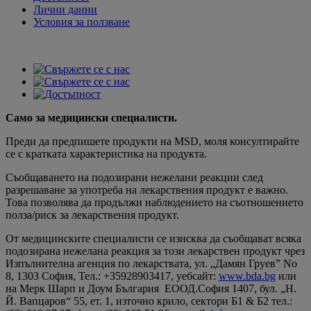
Лични данни
Условия за ползване
Само за медицински специалисти.
Преди да предпишете продукти на MSD, моля консултирайте
се с кратката характеристика на продукта.
Съобщаването на подозирани нежелани реакции след
разрешаване за употреба на лекарствения продукт е важно.
Това позволява да продължи наблюдението на съотношението
полза/риск за лекарствения продукт.
От медицинските специалисти се изисква да съобщават всяка
подозирана нежелана реакция за този лекарствен продукт чрез
Изпълнителна агенция по лекарствата, ул. „Дамян Груев” No
8, 1303 София, Teл.: +35928903417, уебсайт:
www.bda.bg
или
на Мерк Шарп и Доум България ЕООД.София 1407, бул. „Н.
Й. Вапцаров“ 55, ет. 1, източно крило, сектори Б1 & Б2 тел.: