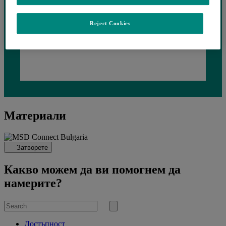
Reject Cookies
Материали
Затворете
Какво можем да ви помогнем да
намерите?
Search
for
Submit
search
Достъпност