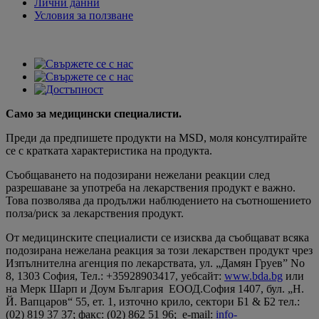
Лични данни
Условия за ползване
Само за медицински специалисти.
Преди да предпишете продукти на MSD, моля консултирайте
се с кратката характеристика на продукта.
Съобщаването на подозирани нежелани реакции след
разрешаване за употреба на лекарствения продукт е важно.
Това позволява да продължи наблюдението на съотношението
полза/риск за лекарствения продукт.
От медицинските специалисти се изисква да съобщават всяка
подозирана нежелана реакция за този лекарствен продукт чрез
Изпълнителна агенция по лекарствата, ул. „Дамян Груев” No
8, 1303 София, Teл.: +35928903417, уебсайт:
www.bda.bg
или
на Мерк Шарп и Доум България ЕООД.София 1407, бул. „Н.
Й. Вапцаров“ 55, ет. 1, източно крило, сектори Б1 & Б2 тел.:
(02) 819 37 37; факс: (02) 862 51 96; e-mail:
info-