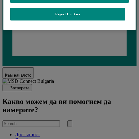
Reject Cookies
Loading...
↑
Към началото
Затворете
Какво можем да ви помогнем да
намерите?
Search
for
Submit
search
Достъпност