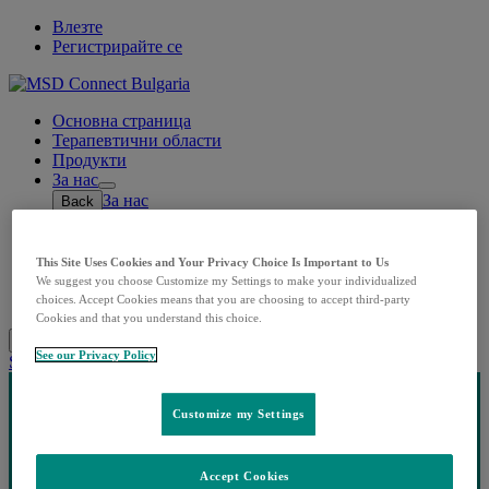
Влезте
Регистрирайте се
Основна страница
Терапевтични области
Продукти
За нас
Open
За нас
Back
submenu
Кои сме ние
Нашата история
Корпоративна отговорност
This Site Uses Cookies and Your Privacy Choice Is Important to Us
Контакти
We suggest you choose Customize my Settings to make your individualized
Лични данни
choices. Accept Cookies means that you are choosing to accept third-party
Cookies and that you understand this choice.
Search
Menu
Затворете
See our Privacy Policy
Share this
Customize my Settings
Accept Cookies