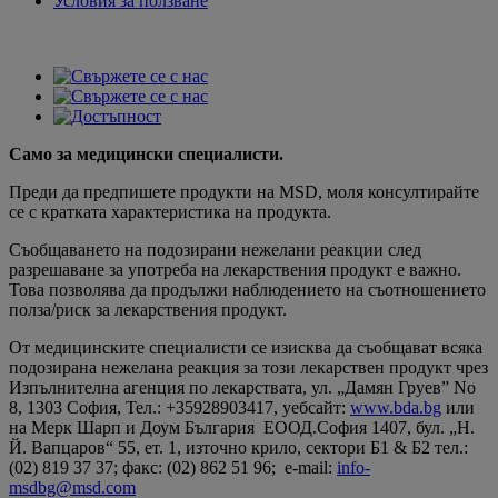
Условия за ползване
Само за медицински специалисти.
Преди да предпишете продукти на MSD, моля консултирайте
се с кратката характеристика на продукта.
Съобщаването на подозирани нежелани реакции след
разрешаване за употреба на лекарствения продукт е важно.
Това позволява да продължи наблюдението на съотношението
полза/риск за лекарствения продукт.
От медицинските специалисти се изисква да съобщават всяка
подозирана нежелана реакция за този лекарствен продукт чрез
Изпълнителна агенция по лекарствата, ул. „Дамян Груев” No
8, 1303 София, Teл.: +35928903417, уебсайт:
www.bda.bg
или
на Мерк Шарп и Доум България ЕООД.София 1407, бул. „Н.
Й. Вапцаров“ 55, ет. 1, източно крило, сектори Б1 & Б2 тел.:
(02) 819 37 37; факс: (02) 862 51 96; e-mail:
info-
msdbg@msd.com