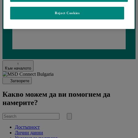
Reject Cookies
Loading...
↑
Към началото
Затворете
Какво можем да ви помогнем да
намерите?
Search
for
Submit
search
Достъпност
Лични данни