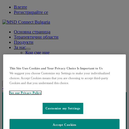
Влезте
Регистрирайте се
Основна страница
Терапевтични области
Продукти
За нас
Open
Кои сме ние
submenu
Нашата история
Корпоративна отговорност
Контакти
This Site Uses Cookies and Your Privacy Choice Is Important to Us
Лични данни
We suggest you choose Customize my Settings to make your individualized
choices. Accept Cookies means that you are choosing to accept third-party
Cookies and that you understand this choice.
Search
Menu
Затворете
Share this
See our Privacy Policy
Customize my Settings
Accept Cookies