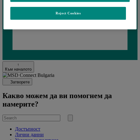
Reject Cookies
Loading...
↑
Към началото
Затворете
Какво можем да ви помогнем да
намерите?
Search
for
Submit
search
Достъпност
Лични данни