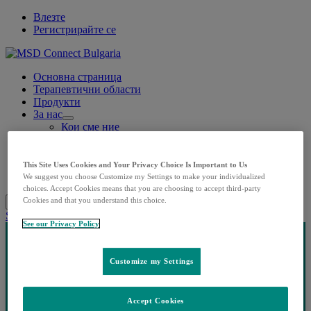
Влезте
Регистрирайте се
Основна страница
Терапевтични области
Продукти
За нас
Open
Кои сме ние
submenu
Нашата история
Корпоративна отговорност
Контакти
This Site Uses Cookies and Your Privacy Choice Is Important to Us
Лични данни
We suggest you choose Customize my Settings to make your individualized
choices. Accept Cookies means that you are choosing to accept third-party
Cookies and that you understand this choice.
Search
Menu
Затворете
Share this
See our Privacy Policy
Customize my Settings
Accept Cookies