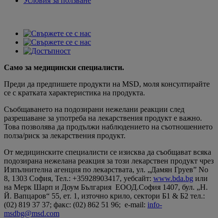
Условия за ползване
Само за медицински специалисти.
Преди да предпишете продукти на MSD, моля консултирайте
се с кратката характеристика на продукта.
Съобщаването на подозирани нежелани реакции след
разрешаване за употреба на лекарствения продукт е важно.
Това позволява да продължи наблюдението на съотношението
полза/риск за лекарствения продукт.
От медицинските специалисти се изисква да съобщават всяка
подозирана нежелана реакция за този лекарствен продукт чрез
Изпълнителна агенция по лекарствата, ул. „Дамян Груев” No
8, 1303 София, Teл.: +35928903417, уебсайт:
www.bda.bg
или
на Мерк Шарп и Доум България ЕООД.София 1407, бул. „Н.
Й. Вапцаров“ 55, ет. 1, източно крило, сектори Б1 & Б2 тел.:
(02) 819 37 37; факс: (02) 862 51 96; e-mail:
info-
msdbg@msd.com