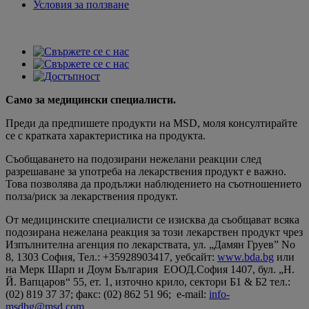
Условия за ползване
Само за медицински специалисти.
Преди да предпишете продукти на MSD, моля консултирайте
се с кратката характеристика на продукта.
Съобщаването на подозирани нежелани реакции след
разрешаване за употреба на лекарствения продукт е важно.
Това позволява да продължи наблюдението на съотношението
полза/риск за лекарствения продукт.
От медицинските специалисти се изисква да съобщават всяка
подозирана нежелана реакция за този лекарствен продукт чрез
Изпълнителна агенция по лекарствата, ул. „Дамян Груев” No
8, 1303 София, Teл.: +35928903417, уебсайт:
www.bda.bg
или
на Мерк Шарп и Доум България ЕООД.София 1407, бул. „Н.
Й. Вапцаров“ 55, ет. 1, източно крило, сектори Б1 & Б2 тел.:
(02) 819 37 37; факс: (02) 862 51 96; e-mail:
info-
msdbg@msd.com