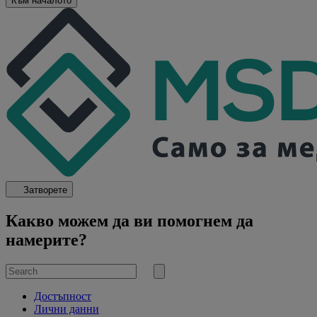
Към началото
Затворете
Какво можем да ви помогнем да
намерите?
Search
for
Submit
search
Достъпност
Лични данни