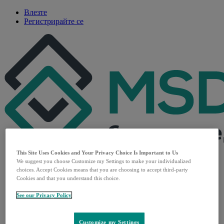
Влезте
Регистрирайте се
This Site Uses Cookies and Your Privacy Choice Is Important to Us
We suggest you choose Customize my Settings to make your individualized
Основна страница
choices. Accept Cookies means that you are choosing to accept third-party
Терапевтични области
Cookies and that you understand this choice.
Продукти
За нас
See our Privacy Policy
Open
Кои сме ние
submenu
Нашата история
Корпоративна отговорност
Customize my Settings