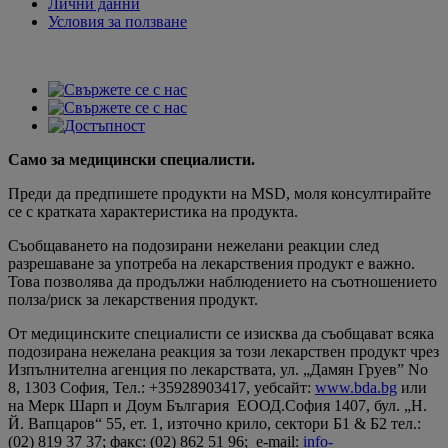
Лични данни
Условия за ползване
Само за медицински специалисти.
Преди да предпишете продукти на MSD, моля консултирайте
се с кратката характеристика на продукта.
Съобщаването на подозирани нежелани реакции след
разрешаване за употреба на лекарствения продукт е важно.
Това позволява да продължи наблюдението на съотношението
полза/риск за лекарствения продукт.
От медицинските специалисти се изисква да съобщават всяка
подозирана нежелана реакция за този лекарствен продукт чрез
Изпълнителна агенция по лекарствата, ул. „Дамян Груев” No
8, 1303 София, Teл.: +35928903417, уебсайт:
www.bda.bg
или
на Мерк Шарп и Доум България ЕООД.София 1407, бул. „Н.
Й. Вапцаров“ 55, ет. 1, източно крило, сектори Б1 & Б2 тел.:
(02) 819 37 37; факс: (02) 862 51 96; e-mail:
info-