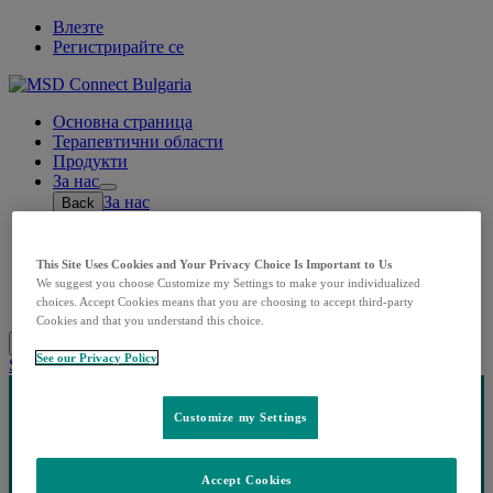
Влезте
Регистрирайте се
Основна страница
Терапевтични области
Продукти
За нас
Open
За нас
Back
submenu
Кои сме ние
Нашата история
Корпоративна отговорност
This Site Uses Cookies and Your Privacy Choice Is Important to Us
Контакти
We suggest you choose Customize my Settings to make your individualized
Лични данни
choices. Accept Cookies means that you are choosing to accept third-party
Cookies and that you understand this choice.
Search
Menu
Затворете
See our Privacy Policy
Share this
Customize my Settings
Accept Cookies