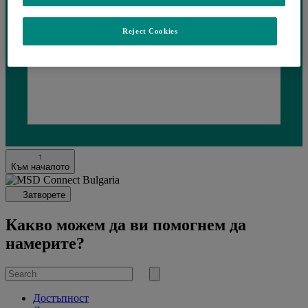
Reject Cookies
Loading...
↑
Към началото
Затворете
Какво можем да ви помогнем да
намерите?
Search
for
Submit
search
Достъпност