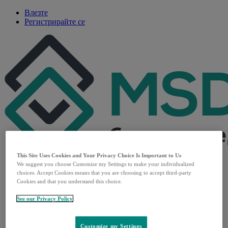
Влезте
Регистрирайте се
This Site Uses Cookies and Your Privacy Choice Is Important to Us
We suggest you choose Customize my Settings to make your individualized
Основна страница
choices. Accept Cookies means that you are choosing to accept third-party
Терапевтични области
Cookies and that you understand this choice.
Продукти
За нас
See our Privacy Policy
Open
Кои сме ние
submenu
Нашата история
Корпоративна отговорност
Customize my Settings