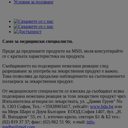
Условия за ползване
Само за медицински специалисти.
Преди да предпишете продукти на MSD, моля консултирайте
се с кратката характеристика на продукта.
Съобщаването на подозирани нежелани реакции след
разрешаване за употреба на лекарствения продукт е важно.
Това позволява да продължи наблюдението на съотношението
полза/риск за лекарствения продукт.
От медицинските специалисти се изисква да съобщават всяка
подозирана нежелана реакция за този лекарствен продукт чрез
Изпълнителна агенция по лекарствата, ул. „Дамян Груев” No
8, 1303 София, Teл.: +35928903417, уебсайт:
www.bda.bg
или
на Мерк Шарп и Доум България ЕООД.София 1407, бул. „Н.
Й. Вапцаров“ 55, ет. 1, източно крило, сектори Б1 & Б2 тел.:
(02) 819 37 37; факс: (02) 862 51 96; e-mail:
info-
msdbg@msd.com