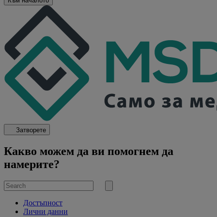
Към началото
Затворете
Какво можем да ви помогнем да
намерите?
Search
for
Submit
search
Достъпност
Лични данни