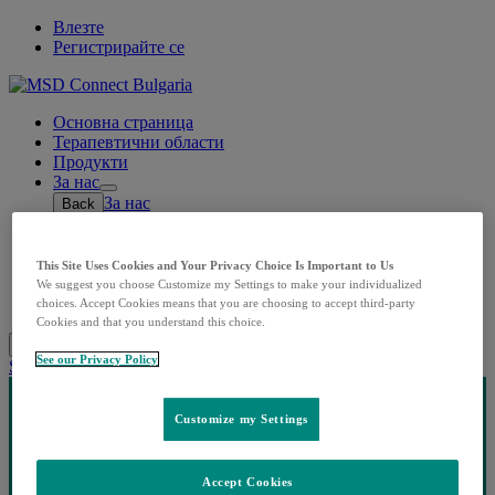
Влезте
Регистрирайте се
Основна страница
Терапевтични области
Продукти
За нас
Open
За нас
Back
submenu
Кои сме ние
Нашата история
Корпоративна отговорност
This Site Uses Cookies and Your Privacy Choice Is Important to Us
Контакти
We suggest you choose Customize my Settings to make your individualized
Лични данни
choices. Accept Cookies means that you are choosing to accept third-party
Cookies and that you understand this choice.
Search
Menu
Затворете
See our Privacy Policy
Share this
Customize my Settings
Accept Cookies