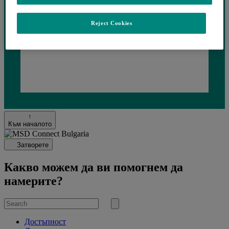
Reject Cookies
Loading...
↑
Към началото
Затворете
Какво можем да ви помогнем да
намерите?
Search
for
Submit
search
Достъпност