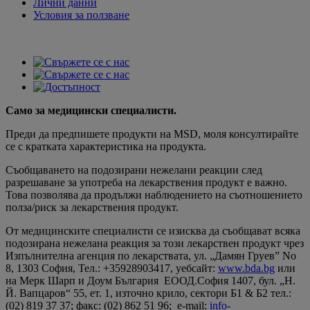
Лични данни
Условия за ползване
Само за медицински специалисти.
Преди да предпишете продукти на MSD, моля консултирайте
се с кратката характеристика на продукта.
Съобщаването на подозирани нежелани реакции след
разрешаване за употреба на лекарствения продукт е важно.
Това позволява да продължи наблюдението на съотношението
полза/риск за лекарствения продукт.
От медицинските специалисти се изисква да съобщават всяка
подозирана нежелана реакция за този лекарствен продукт чрез
Изпълнителна агенция по лекарствата, ул. „Дамян Груев” No
8, 1303 София, Teл.: +35928903417, уебсайт:
www.bda.bg
или
на Мерк Шарп и Доум България ЕООД.София 1407, бул. „Н.
Й. Вапцаров“ 55, ет. 1, източно крило, сектори Б1 & Б2 тел.:
(02) 819 37 37; факс: (02) 862 51 96; e-mail:
info-